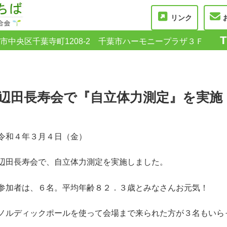
リンク
T
県千葉市中央区千葉寺町1208-2 千葉市ハーモニープラザ３Ｆ
辺田長寿会で『自立体力測定』を実施
令和４年３月４日（金）
辺田長寿会で、自立体力測定を実施しました。
参加者は、６名。平均年齢８２．３歳とみなさんお元気！
ノルディックポールを使って会場まで来られた方が３名もいら