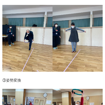
③姿勢変換